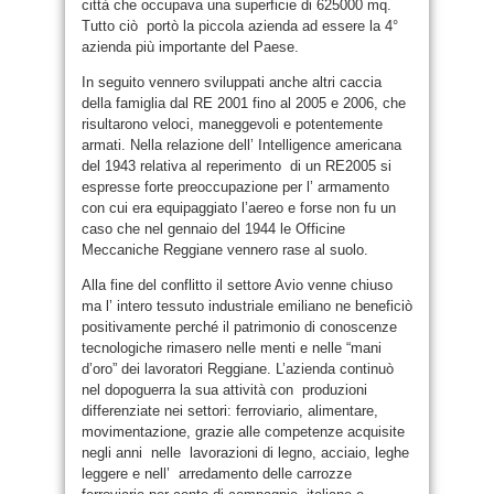
città che occupava una superficie di 625000 mq.
Tutto ciò portò la piccola azienda ad essere la 4°
azienda più importante del Paese.
In seguito vennero sviluppati anche altri caccia
della famiglia dal RE 2001 fino al 2005 e 2006, che
risultarono veloci, maneggevoli e potentemente
armati. Nella relazione dell’ Intelligence americana
del 1943 relativa al reperimento di un RE2005 si
espresse forte preoccupazione per l’ armamento
con cui era equipaggiato l’aereo e forse non fu un
caso che nel gennaio del 1944 le Officine
Meccaniche Reggiane vennero rase al suolo.
Alla fine del conflitto il settore Avio venne chiuso
ma l’ intero tessuto industriale emiliano ne beneficiò
positivamente perché il patrimonio di conoscenze
tecnologiche rimasero nelle menti e nelle “mani
d’oro” dei lavoratori Reggiane. L’azienda continuò
nel dopoguerra la sua attività con produzioni
differenziate nei settori: ferroviario, alimentare,
movimentazione, grazie alle competenze acquisite
negli anni nelle lavorazioni di legno, acciaio, leghe
leggere e nell’ arredamento delle carrozze