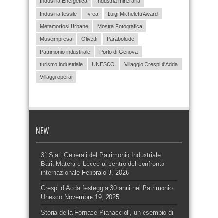
Industria Energetica
Industria mineraria
Industria tessile
Ivrea
Luigi Micheletti Award
Metamorfosi Urbane
Mostra Fotografica
Museimpresa
Olivetti
Paraboloide
Patrimonio industriale
Porto di Genova
turismo industriale
UNESCO
Villaggio Crespi d'Adda
Villaggi operai
NEW
3° Stati Generali del Patrimonio Industriale:
Bari, Matera e Lecce al centro del confronto
internazionale
Febbraio 3, 2026
Crespi d’Adda festeggia 30 anni nel Patrimonio
Unesco
Novembre 19, 2025
Storia della Fornace Pianaccioli, un esempio di