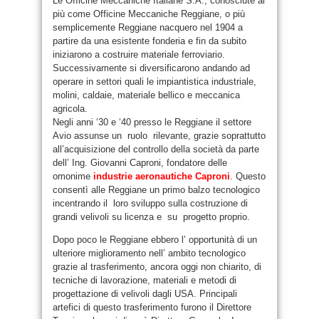
Le Officine Meccaniche Italiane S.A., conosciute ai
più come Officine Meccaniche Reggiane, o più
semplicemente Reggiane nacquero nel 1904 a
partire da una esistente fonderia e fin da subito
iniziarono a costruire materiale ferroviario.
Successivamente si diversificarono andando ad
operare in settori quali le impiantistica industriale,
molini, caldaie, materiale bellico e meccanica
agricola.
Negli anni ‘30 e ‘40 presso le Reggiane il settore
Avio assunse un ruolo rilevante, grazie soprattutto
all’acquisizione del controllo della società da parte
dell’ Ing. Giovanni Caproni, fondatore delle
omonime
industrie aeronautiche Caproni
. Questo
consentì alle Reggiane un primo balzo tecnologico
incentrando il loro sviluppo sulla costruzione di
grandi velivoli su licenza e su progetto proprio.
Dopo poco le Reggiane ebbero l’ opportunità di un
ulteriore miglioramento nell’ ambito tecnologico
grazie al trasferimento, ancora oggi non chiarito, di
tecniche di lavorazione, materiali e metodi di
progettazione di velivoli dagli USA. Principali
artefici di questo trasferimento furono il Direttore