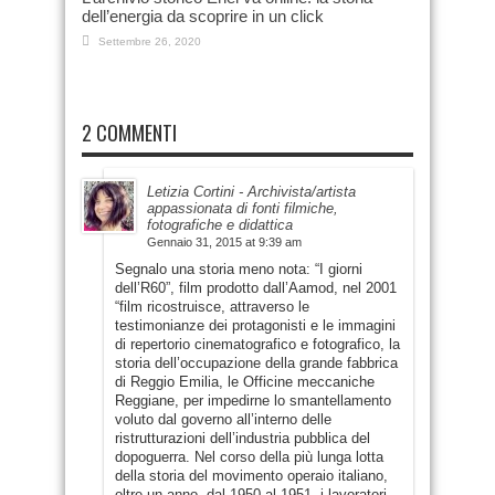
dell’energia da scoprire in un click
Settembre 26, 2020
2 COMMENTI
Letizia Cortini - Archivista/artista
appassionata di fonti filmiche,
fotografiche e didattica
Gennaio 31, 2015 at 9:39 am
Segnalo una storia meno nota: “I giorni
dell’R60”, film prodotto dall’Aamod, nel 2001
“film ricostruisce, attraverso le
testimonianze dei protagonisti e le immagini
di repertorio cinematografico e fotografico, la
storia dell’occupazione della grande fabbrica
di Reggio Emilia, le Officine meccaniche
Reggiane, per impedirne lo smantellamento
voluto dal governo all’interno delle
ristrutturazioni dell’industria pubblica del
dopoguerra. Nel corso della più lunga lotta
della storia del movimento operaio italiano,
oltre un anno, dal 1950 al 1951, i lavoratori,