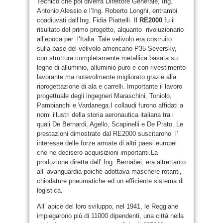
Tecnico che poi diverrà Direttore Generale, Ing.
Antonio Alessio e l’Ing. Roberto Longhi, entrambi
coadiuvati dall’Ing. Fidia Piattelli. Il
RE2000
fu il
risultato del primo progetto, alquanto rivoluzionario
all’epoca per l’Italia. Tale velivolo era costruito
sulla base del velivolo americano P35 Seversky,
con struttura completamente metallica basata su
leghe di alluminio, alluminio puro e con rivestimento
lavorante ma notevolmente migliorato grazie alla
riprogettazione di ala e carrelli. Importante il lavoro
progettuale degli ingegneri Maraschini, Toniolo,
Pambianchi e Vardanega.I collaudi furono affidati a
nomi illustri della storia aeronautica italiana tra i
quali De Bernardi, Agello, Scapinelli e De Prato. Le
prestazioni dimostrate dal RE2000 suscitarono l’
interesse delle forze armate di altri paesi europei
che ne decisero acquisizioni importanti.La
produzione diretta dall’ Ing. Bernabei, era altrettanto
all’ avanguardia poiché adottava maschere rotanti,
chiodature pneumatiche ed un efficiente sistema di
logistica.
All’ apice del loro sviluppo, nel 1941, le Reggiane
impiegarono più di 11000 dipendenti, una città nella