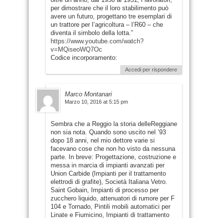
per dimostrare che il loro stabilimento può
avere un futuro, progettano tre esemplari di
un trattore per l’agricoltura – l’R60 – che
diventa il simbolo della lotta.”
https://www.youtube.com/watch?
v=MQiseoWQ7Oc
Codice incorporamento:
Accedi per rispondere
Marco Montanari
Marzo 10, 2016 at 5:15 pm
Sembra che a Reggio la storia delleReggiane
non sia nota. Quando sono uscito nel ’93
dopo 18 anni, nel mio dettore varie si
facevano cose che non ho visto da nessuna
parte. In breve: Progettazione, costruzione e
messa in marcia di impianti avanzati per
Union Carbide (Impianti per il trattamento
elettrodi di grafite), Società Italiana Vetro.
Saint Gobain, Impianti di processo per
zucchero liquido, attenuatori di rumore per F
104 e Tornado, Pintili mobili automatici per
Linate e Fiumicino, Impianti di trattamento