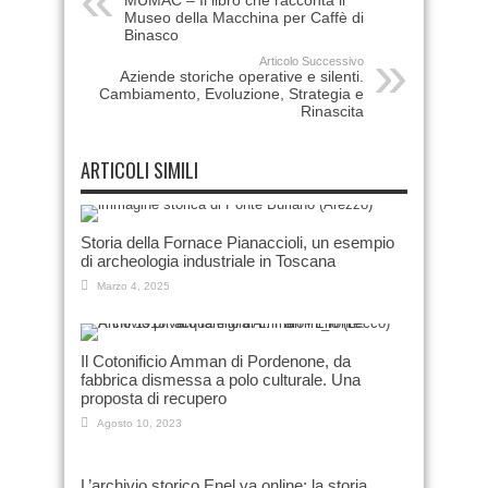
MUMAC – Il libro che racconta il
Museo della Macchina per Caffè di
Binasco
Articolo Successivo
Aziende storiche operative e silenti.
Cambiamento, Evoluzione, Strategia e
Rinascita
ARTICOLI SIMILI
Storia della Fornace Pianaccioli, un esempio
di archeologia industriale in Toscana
Marzo 4, 2025
Il Cotonificio Amman di Pordenone, da
fabbrica dismessa a polo culturale. Una
proposta di recupero
Agosto 10, 2023
L’archivio storico Enel va online: la storia