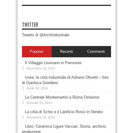
TWITTER
Tweets di @ArchIndustriale
Popolari
Recenti
Commenti
Il Villaggio Leumann in Piemonte
Novembre 19, 2013
Ivrea: la città industriale di Adriano Olivetti – foto
di Gianluca Giordano
Aprile 30, 2016
La Centrale Montemartini a Roma Ostiense
Gennaio 23, 2014
La città di Schio e il Lanificio Rossi in Veneto
Novembre 25, 2013
Libro: Ceramica Ligure Vaccari. Storia, archivio,
produzione