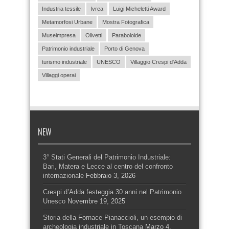
Industria tessile
Ivrea
Luigi Micheletti Award
Metamorfosi Urbane
Mostra Fotografica
Museimpresa
Olivetti
Paraboloide
Patrimonio industriale
Porto di Genova
turismo industriale
UNESCO
Villaggio Crespi d'Adda
Villaggi operai
NEW
3° Stati Generali del Patrimonio Industriale:
Bari, Matera e Lecce al centro del confronto
internazionale
Febbraio 3, 2026
Crespi d’Adda festeggia 30 anni nel Patrimonio
Unesco
Novembre 19, 2025
Storia della Fornace Pianaccioli, un esempio di
archeologia industriale in Toscana
Marzo 4,