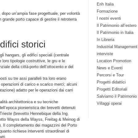
Erih Italia
Formazione
, dopo un’ampia fase progettuale, per volontà
I nostri eventi
 grande porto capace di gestire il retroterra
Il Patrimonio all’estero
Il Patrimonio in Italia
In Libreria
ifici storici
Industrial Management
interviste
li hangars, gli edifici speciali (centrale
Location Promotion
loro tipologie costruttive, le gru e le
ale della città-porto dell’ottocento e del
News e Eventi
Percorsi e Tour
sti su tre assi paralleli tra loro erano
Progetti didattici
e operazioni di carico e scarico merci; alcuni
Progetti Editoriali
azione) adatto per le operazioni dai carri
Salviamo il Patrimonio
alità architettonica e su tecniche
Villaggi operai
l’epoca pionieristica dei brevetti detenuti
a Trieste (brevetto Hennebique della Ing.
etto Wayss della Wayss, Freitag & Meinog di
on). Il completamento dei magazzini del Porto
quanto richiese interventi straordinari di
tti.