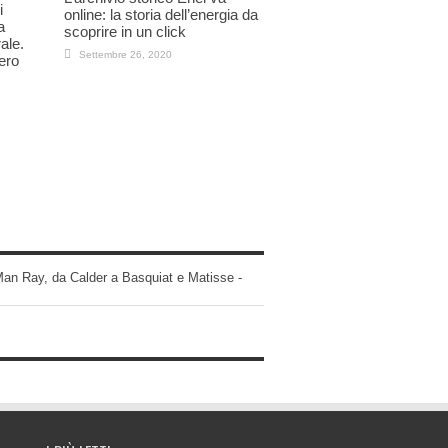
i
online: la storia dell’energia da
a
scoprire in un click
ale.
Settembre 26, 2020
ero
 Man Ray, da Calder a Basquiat e Matisse -