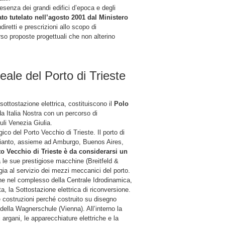
resenza dei grandi edifici d’epoca e degli
ato tutelato nell’agosto 2001 dal Ministero
ndiretti e prescrizioni allo scopo di
erso proposte progettuali che non alterino
eale del Porto di Trieste
sottostazione elettrica, costituiscono il
Polo
da Italia Nostra con un percorso di
uli Venezia Giulia.
ico del Porto Vecchio di Trieste. Il porto di
impianto, assieme ad Amburgo, Buenos Aires,
to Vecchio di Trieste è da considerarsi un
 le sue prestigiose macchine (Breitfeld &
gia al servizio dei mezzi meccanici del porto.
one nel complesso della Centrale Idrodinamica,
a, la Sottostazione elettrica di riconversione.
re costruzioni perché costruito su disegno
i della Wagnerschule (Vienna). All’interno la
li argani, le apparecchiature elettriche e la