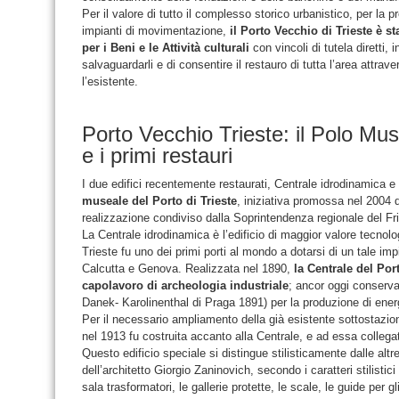
Per il valore di tutto il complesso storico urbanistico, per la p
impianti di movimentazione,
il Porto Vecchio di Trieste è st
per i Beni e le Attività culturali
con vincoli di tutela diretti, i
salvaguardarli e di consentire il restauro di tutta l’area attrav
l’esistente.
Porto Vecchio Trieste: il Polo Mus
e i primi restauri
I due edifici recentemente restaurati, Centrale idrodinamica e 
museale del Porto di Trieste
, iniziativa promossa nel 2004 
realizzazione condiviso dalla Soprintendenza regionale del Fri
La Centrale idrodinamica è l’edificio di maggior valore tecnolog
Trieste fu uno dei primi porti al mondo a dotarsi di un tale 
Calcutta e Genova. Realizzata nel 1890,
la Centrale del Por
capolavoro di archeologia industriale
; ancor oggi conserva
Danek- Karolinenthal di Praga 1891) per la produzione di ener
Per il necessario ampliamento della già esistente sottostazi
nel 1913 fu costruita accanto alla Centrale, e ad essa collegat
Questo edificio speciale si distingue stilisticamente dalle alt
dell’architetto Giorgio Zaninovich, secondo i caratteri stilistic
sala trasformatori, le gallerie protette, le scale, le guide per g