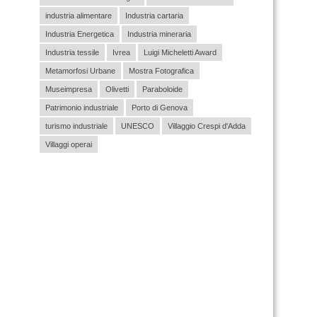
industria alimentare
Industria cartaria
Industria Energetica
Industria mineraria
Industria tessile
Ivrea
Luigi Micheletti Award
Metamorfosi Urbane
Mostra Fotografica
Museimpresa
Olivetti
Paraboloide
Patrimonio industriale
Porto di Genova
turismo industriale
UNESCO
Villaggio Crespi d'Adda
Villaggi operai