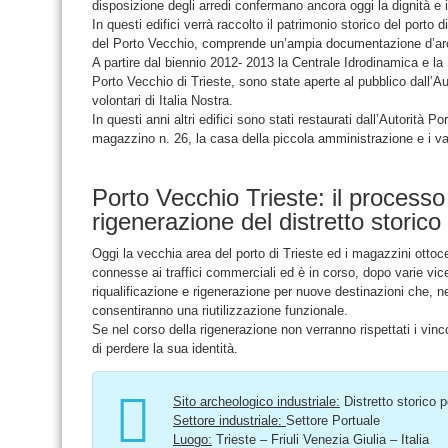
disposizione degli arredi confermano ancora oggi la dignità e il 
In questi edifici verrà raccolto il patrimonio storico del porto 
del Porto Vecchio, comprende un’ampia documentazione d’arc
A partire dal biennio 2012- 2013 la Centrale Idrodinamica e la 
Porto Vecchio di Trieste, sono state aperte al pubblico dall’Aut
volontari di Italia Nostra.
In questi anni altri edifici sono stati restaurati dall’Autorità P
magazzino n. 26, la casa della piccola amministrazione e i va
Porto Vecchio Trieste: il processo 
rigenerazione del distretto storico
Oggi la vecchia area del porto di Trieste ed i magazzini ottoc
connesse ai traffici commerciali ed è in corso, dopo varie vice
riqualificazione e rigenerazione per nuove destinazioni che, nel
consentiranno una riutilizzazione funzionale.
Se nel corso della rigenerazione non verranno rispettati i vincoli
di perdere la sua identità.
Sito archeologico industriale:
Distretto storico p
Settore industriale:
Settore Portuale
Luogo:
Trieste – Friuli Venezia Giulia – Italia