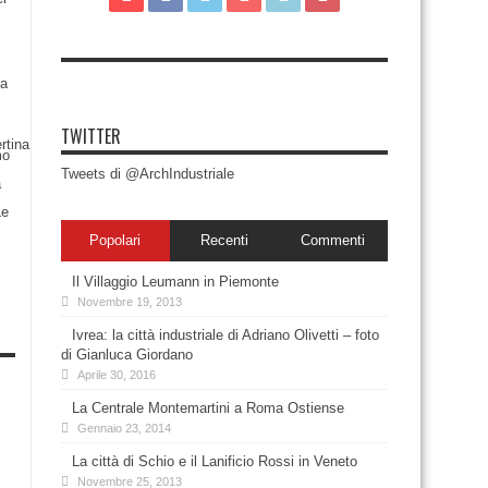
TWITTER
Tweets di @ArchIndustriale
Popolari
Recenti
Commenti
Il Villaggio Leumann in Piemonte
Novembre 19, 2013
Ivrea: la città industriale di Adriano Olivetti – foto
di Gianluca Giordano
Aprile 30, 2016
La Centrale Montemartini a Roma Ostiense
Gennaio 23, 2014
La città di Schio e il Lanificio Rossi in Veneto
Novembre 25, 2013