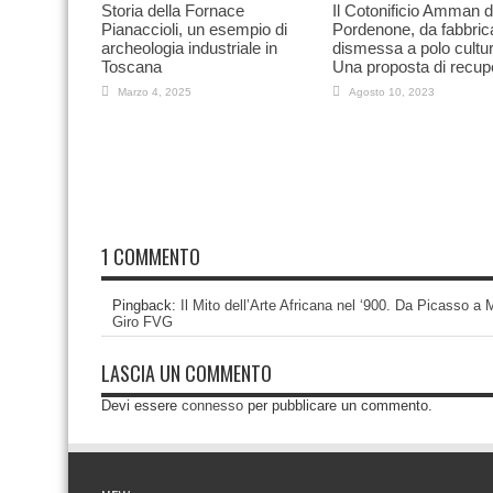
Storia della Fornace
Il Cotonificio Amman d
Pianaccioli, un esempio di
Pordenone, da fabbric
archeologia industriale in
dismessa a polo cultur
Toscana
Una proposta di recup
Marzo 4, 2025
Agosto 10, 2023
1 COMMENTO
Pingback:
Il Mito dell’Arte Africana nel ‘900. Da Picasso a
Giro FVG
LASCIA UN COMMENTO
Devi essere
connesso
per pubblicare un commento.