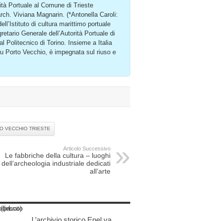
tà Portuale al Comune di Trieste
arch. Viviana Magnarin. (*Antonella Caroli:
ll’Istituto di cultura marittimo portuale
gretario Generale dell’Autorità Portuale di
al Politecnico di Torino. Insieme a Italia
 su Porto Vecchio, è impegnata sul riuso e
O VECCHIO TRIESTE
Articolo Successivo
Le fabbriche della cultura – luoghi
dell’archeologia industriale dedicati
all’arte
L’archivio storico Enel va