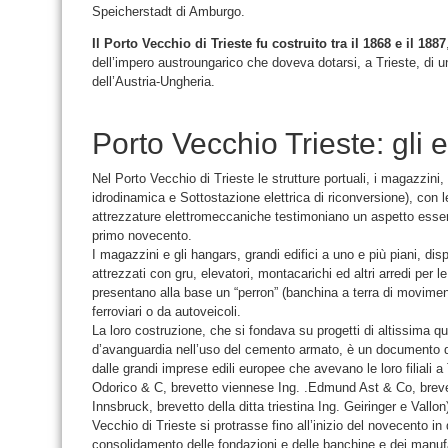
Speicherstadt di Amburgo.
Il Porto Vecchio di Trieste fu costruito tra il 1868 e il 1887
dell’impero austroungarico che doveva dotarsi, a Trieste, di un
dell’Austria-Ungheria.
Porto Vecchio Trieste: gli ed
Nel Porto Vecchio di Trieste le strutture portuali, i magazzini, g
idrodinamica e Sottostazione elettrica di riconversione), con le 
attrezzature elettromeccaniche testimoniano un aspetto essenzi
primo novecento.
I magazzini e gli hangars, grandi edifici a uno e più piani, dispo
attrezzati con gru, elevatori, montacarichi ed altri arredi per l
presentano alla base un “perron” (banchina a terra di moviment
ferroviari o da autoveicoli.
La loro costruzione, che si fondava su progetti di altissima qu
d’avanguardia nell’uso del cemento armato, è un documento del
dalle grandi imprese edili europee che avevano le loro filiali 
Odorico & C, brevetto viennese Ing. .Edmund Ast & Co, brev
Innsbruck, brevetto della ditta triestina Ing. Geiringer e Vall
Vecchio di Trieste si protrasse fino all’inizio del novecento in 
consolidamento delle fondazioni e delle banchine e dei manufa