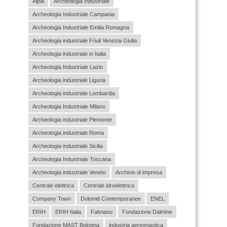
Aipai
Archeologia Industriale
Archeologia Industriale Campania
Archeologia Industriale Emilia Romagna
Archeologia industriale Friuli Venezia Giulia
Archeologia industriale in Italia
Archeologia Industriale Lazio
Archeologia industriale Liguria
Archeologia industriale Lombardia
Archeologia Industriale Milano
Archeologia industriale Piemonte
Archeologia industriale Roma
Archeologia industriale Sicilia
Archeologia Industriale Toscana
Archeologia industriale Veneto
Archivio di impresa
Centrale elettrica
Centrale idroelettrica
Company Town
Dolomiti Contemporanee
ENEL
ERIH
ERIH Italia
Fabriano
Fondazione Dalmine
Fondazione MAST Bologna
industria aereonautica