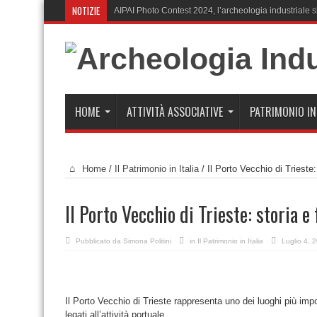
NOTIZIE
AIPAI Photo Contest 2024, l’archeologia industriale s
HOME
ATTIVITÀ ASSOCIATIVE
PATRIMONIO I
Home
/
Il Patrimonio in Italia
/
Il Porto Vecchio di Trieste:
Il Porto Vecchio di Trieste: storia e
Pubblicato da
Simona Politini
in
Il Patrimonio in Italia
Luglio 4, 
Il Porto Vecchio di Trieste rappresenta uno dei luoghi più impor
legati all’attività portuale.