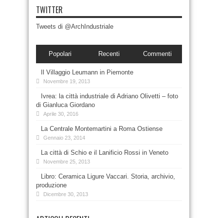
TWITTER
Tweets di @ArchIndustriale
Popolari
Recenti
Commenti
Il Villaggio Leumann in Piemonte
Novembre 19, 2013
Ivrea: la città industriale di Adriano Olivetti – foto
di Gianluca Giordano
Aprile 30, 2016
La Centrale Montemartini a Roma Ostiense
Gennaio 23, 2014
La città di Schio e il Lanificio Rossi in Veneto
Novembre 25, 2013
Libro: Ceramica Ligure Vaccari. Storia, archivio,
produzione
Dicembre 30, 2013