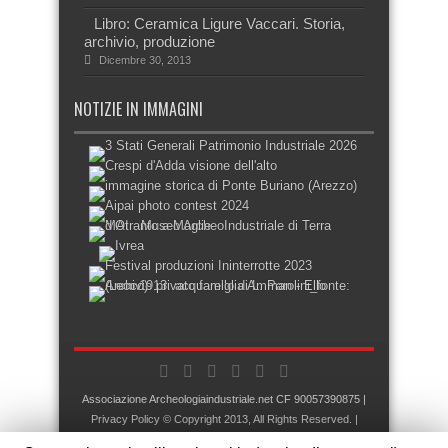
Libro: Ceramica Ligure Vaccari. Storia,
archivio, produzione
Dicembre 30, 2013
NOTIZIE IN IMMAGINI
Associazione Archeologiaindustriale.net
CF 90057390875 |
Privacy Policy
© Copyright 2013, All Rights Reserved. |
Designed by
laboratoriowordpress