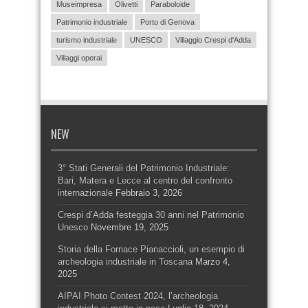
Museimpresa
Olivetti
Paraboloide
Patrimonio industriale
Porto di Genova
turismo industriale
UNESCO
Villaggio Crespi d'Adda
Villaggi operai
NEW
3° Stati Generali del Patrimonio Industriale:
Bari, Matera e Lecce al centro del confronto
internazionale
Febbraio 3, 2026
Crespi d’Adda festeggia 30 anni nel Patrimonio
Unesco
Novembre 19, 2025
Storia della Fornace Pianaccioli, un esempio di
archeologia industriale in Toscana
Marzo 4,
2025
AIPAI Photo Contest 2024, l’archeologia