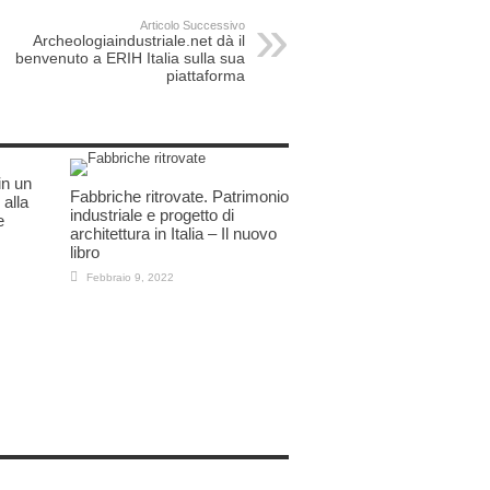
Articolo Successivo
Archeologiaindustriale.net dà il
benvenuto a ERIH Italia sulla sua
piattaforma
in un
Fabbriche ritrovate. Patrimonio
 alla
industriale e progetto di
e
architettura in Italia – Il nuovo
libro
Febbraio 9, 2022