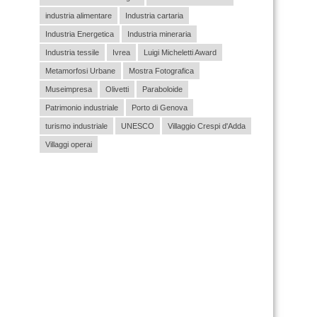
industria alimentare
Industria cartaria
Industria Energetica
Industria mineraria
Industria tessile
Ivrea
Luigi Micheletti Award
Metamorfosi Urbane
Mostra Fotografica
Museimpresa
Olivetti
Paraboloide
Patrimonio industriale
Porto di Genova
turismo industriale
UNESCO
Villaggio Crespi d'Adda
Villaggi operai