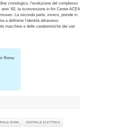
rdine cronologico, l’evoluzione del complesso
li anni ’60, la riconversione in Art Center ACEA
n museo. La seconda parte, invece, prende in
a a definirne l’identità attraverso
gole macchine e delle caratteristiche dei vari
per Roma
RIALE ROMA
CENTRALE ELETTRICA