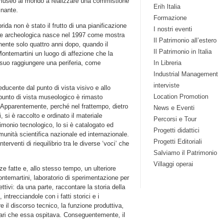
o museo al mondo a realizzare una commistione
Erih Italia
cinante.
Formazione
da non è stato il frutto di una pianificazione
I nostri eventi
ione archeologica nasce nel 1997 come mostra
Il Patrimonio all’estero
ente solo quattro anni dopo, quando il
Il Patrimonio in Italia
Montemartini un luogo di affezione che la
 suo raggiungere una periferia, come
In Libreria
Industrial Management
interviste
ducente dal punto di vista visivo e allo
Location Promotion
n punto di vista museologico è rimasto
Apparentemente, perché nel frattempo, dietro
News e Eventi
, si è raccolto e ordinato il materiale
Percorsi e Tour
rimonio tecnologico, lo si è catalogato ed
Progetti didattici
comunità scientifica nazionale ed internazionale.
Progetti Editoriali
erventi di riequilibrio tra le diverse ‘voci’ che
Salviamo il Patrimonio
Villaggi operai
nze fatte e, allo stesso tempo, un ulteriore
ontemartini, laboratorio di sperimentazione per
tivi: da una parte, raccontare la storia della
intrecciandole con i fatti storici e i
e il discorso tecnico, la funzione produttiva,
nari che essa ospitava. Conseguentemente, il