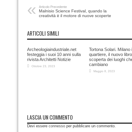
Articolo Precedente
Malnisio Science Festival, quando la
creatività è il motore di nuove scoperte
ARTICOLI SIMILI
Archeologiaindustriale.net
Tortona Solari. Milano 
festeggia i suoi 10 anni sulla
quartiere, il nuovo libro
rivista Architetti Notizie
scoperta dei luoghi ch
cambiano
Ottobre 23, 2023
Maggio 8, 2023
LASCIA UN COMMENTO
Devi essere
connesso
per pubblicare un commento.