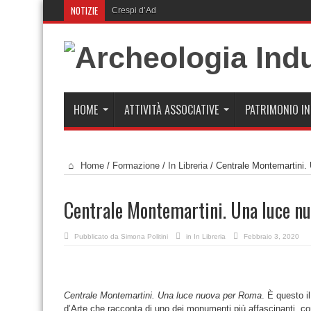
NOTIZIE
Crespi d’Adda festeggia 30 anni
HOME
ATTIVITÀ ASSOCIATIVE
PATRIMONIO I
Home
/
Formazione
/
In Libreria
/
Centrale Montemartini. 
Centrale Montemartini. Una luce nu
Pubblicato da
Simona Politini
in
In Libreria
Febbraio 3, 2020
Centrale Montemartini. Una luce nuova per Roma
. È questo il
d’Arte che racconta di uno dei monumenti più affascinanti, co