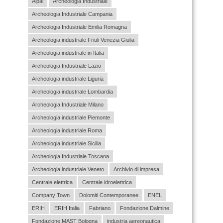
Aipai
Archeologia Industriale
Archeologia Industriale Campania
Archeologia Industriale Emilia Romagna
Archeologia industriale Friuli Venezia Giulia
Archeologia industriale in Italia
Archeologia Industriale Lazio
Archeologia industriale Liguria
Archeologia industriale Lombardia
Archeologia Industriale Milano
Archeologia industriale Piemonte
Archeologia industriale Roma
Archeologia industriale Sicilia
Archeologia Industriale Toscana
Archeologia industriale Veneto
Archivio di impresa
Centrale elettrica
Centrale idroelettrica
Company Town
Dolomiti Contemporanee
ENEL
ERIH
ERIH Italia
Fabriano
Fondazione Dalmine
Fondazione MAST Bologna
industria aereonautica