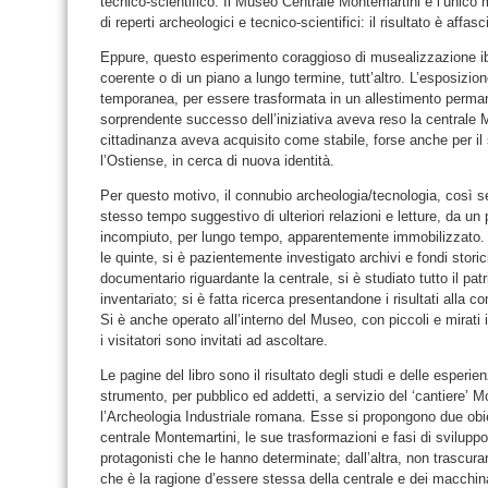
tecnico-scientifico. Il Museo Centrale Montemartini è l’unic
di reperti archeologici e tecnico-scientifici: il risultato è affas
Eppure, questo esperimento coraggioso di musealizzazione ibri
coerente o di un piano a lungo termine, tutt’altro. L’esposiz
temporanea, per essere trasformata in un allestimento perman
sorprendente successo dell’iniziativa aveva reso la centrale 
cittadinanza aveva acquisito come stabile, forse anche per il
l’Ostiense, in cerca di nuova identità.
Per questo motivo, il connubio archeologia/tecnologia, così se
stesso tempo suggestivo di ulteriori relazioni e letture, da u
incompiuto, per lungo tempo, apparentemente immobilizzato. 
le quinte, si è pazientemente investigato archivi e fondi storici
documentario riguardante la centrale, si è studiato tutto il pat
inventariato; si è fatta ricerca presentandone i risultati alla 
Si è anche operato all’interno del Museo, con piccoli e mirati int
i visitatori sono invitati ad ascoltare.
Le pagine del libro sono il risultato degli studi e delle esperie
strumento, per pubblico ed addetti, a servizio del ‘cantiere’ M
l’Archeologia Industriale romana. Esse si propongono due obiet
centrale Montemartini, le sue trasformazioni e fasi di sviluppo, 
protagonisti che le hanno determinate; dall’altra, non trascurar
che è la ragione d’essere stessa della centrale e dei macchi