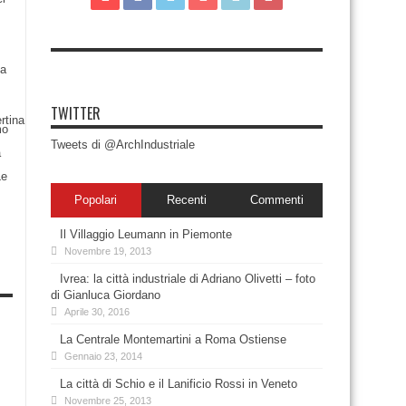
TWITTER
Tweets di @ArchIndustriale
Popolari
Recenti
Commenti
Il Villaggio Leumann in Piemonte
Novembre 19, 2013
Ivrea: la città industriale di Adriano Olivetti – foto
di Gianluca Giordano
Aprile 30, 2016
La Centrale Montemartini a Roma Ostiense
Gennaio 23, 2014
La città di Schio e il Lanificio Rossi in Veneto
Novembre 25, 2013