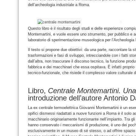
dell’archeologia industriale a Roma.
Questo libro è il risultato degli studi e delle esperienze comp
Montemartini, e vuole essere uno strumento, per pubblico e add
laboratorio di sperimentazione museologica per l’Archeologia 
Il testo si propone due obiettivi: da una parte, raccontare la st
trasformazioni e fasi di sviluppo, intrecciandole con i fatti sto
dall’altra, non trascurare il discorso tecnico, la funzione prod
fabbrica e dei macchinari che essa ospitava. È infatti proprio 
tecnico-funzionale, che risiede il complesso valore culturale 
Libro,
Centrale Montemartini. Un
introduzione dell’autore Antonio D
La ex centrale termoelettrica Giovanni Montemartini è un esem
opifici dismessi riadattati a nuove funzioni a Roma è il solo 
macchinario originariamente funzionante nell’impianto. Tra gli ex 
hanno conservato i meccanismi di produzione, è uno dei poch
esclusivamente in un museo di sé stesso, o ad offrire spazio 