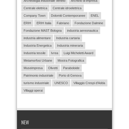
Archeologia industriale Veneto
Archivio di impresa
Centrale elettrica
Centrale idroelettrica
Company Town
Dolomiti Contemporanee
ENEL
ERIH
ERIH Italia
Fabriano
Fondazione Dalmine
Fondazione MAST Bologna
industria aereonautica
industria alimentare
Industria cartaria
Industria Energetica
Industria mineraria
Industria tessile
Ivrea
Luigi Micheletti Award
Metamorfosi Urbane
Mostra Fotografica
Museimpresa
Olivetti
Paraboloide
Patrimonio industriale
Porto di Genova
turismo industriale
UNESCO
Villaggio Crespi d'Adda
Villaggi operai
NEW