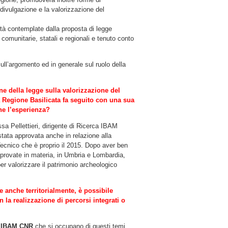
 divulgazione e la valorizzazione del
ità contemplate dalla proposta di legge
 comunitarie, statali e regionali e tenuto conto
ull’argomento ed in generale sul ruolo della
ne della legge sulla valorizzazione del
 Regione Basilicata fa seguito con una sua
ne l’esperienza?
a Pellettieri, dirigente di Ricerca IBAM
tata approvata anche in relazione alla
Tecnico che è proprio il 2015. Dopo aver ben
 approvate in materia, in Umbria e Lombardia,
r valorizzare il patrimonio archeologico
e anche territorialmente, è possibile
la realizzazione di percorsi integrati o
’
IBAM CNR
che si occupano di questi temi