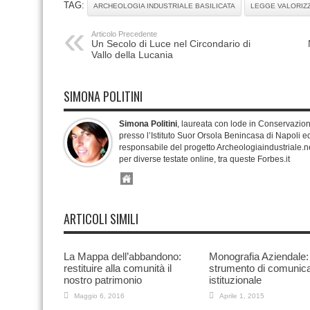
TAG:
ARCHEOLOGIA INDUSTRIALE BASILICATA
LEGGE VALORIZ
Articolo Precedente
Un Secolo di Luce nel Circondario di
Vallo della Lucania
SIMONA POLITINI
Simona Politini
, laureata con lode in Conservazione 
presso l’Istituto Suor Orsola Benincasa di Napoli ed
responsabile del progetto Archeologiaindustriale.
per diverse testate online, tra queste Forbes.it
ARTICOLI SIMILI
La Mappa dell’abbandono:
Monografia Aziendale:
restituire alla comunità il
strumento di comunic
nostro patrimonio
istituzionale
Maggio 6, 2016
Aprile 1, 2015