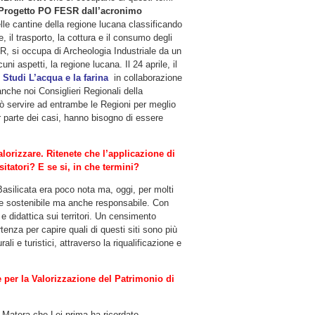
Progetto PO FESR dall’acronimo
elle cantine della regione lucana classificando
, il trasporto, la cottura e il consumo degli
R, si occupa di Archeologia Industriale da un
ni aspetti, la regione lucana. Il 24 aprile, il
 Studi L’acqua e la farina
in collaborazione
che noi Consiglieri Regionali della
ò servire ad entrambe le Regioni per meglio
r parte dei casi, hanno bisogno di essere
lorizzare. Ritenete che l’applicazione di
itatori? E se si, in che termini?
asilicata era poco nota ma, oggi, per molti
sere sostenibile ma anche responsabile. Con
e didattica sui territori. Un censimento
rtenza per capire quali di questi siti sono più
rali e turistici, attraverso la riqualificazione e
e per la Valorizzazione del Patrimonio di
i Matera che Lei prima ha ricordato,