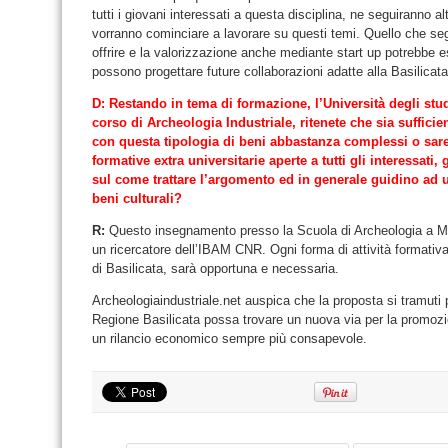
tutti i giovani interessati a questa disciplina, ne seguiranno alt
vorranno cominciare a lavorare su questi temi. Quello che se
offrire e la valorizzazione anche mediante start up potrebbe es
possono progettare future collaborazioni adatte alla Basilicata
D: Restando in tema di formazione, l’Università degli studi
corso di Archeologia Industriale, ritenete che sia sufficie
con questa tipologia di beni abbastanza complessi o sar
formative extra universitarie aperte a tutti gli interessati
sul come trattare l’argomento ed in generale guidino ad 
beni culturali?
R:
Questo insegnamento presso la Scuola di Archeologia a M
un ricercatore dell’IBAM CNR. Ogni forma di attività formativa,
di Basilicata, sarà opportuna e necessaria.
Archeologiaindustriale.net auspica che la proposta si tramuti p
Regione Basilicata possa trovare un nuova via per la promozion
un rilancio economico sempre più consapevole.