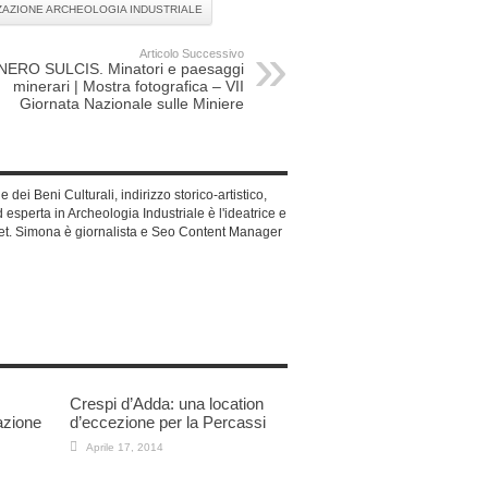
ZAZIONE ARCHEOLOGIA INDUSTRIALE
Articolo Successivo
NERO SULCIS. Minatori e paesaggi
minerari | Mostra fotografica – VII
Giornata Nazionale sulle Miniere
dei Beni Culturali, indirizzo storico-artistico,
 esperta in Archeologia Industriale è l'ideatrice e
net. Simona è giornalista e Seo Content Manager
Crespi d’Adda: una location
azione
d’eccezione per la Percassi
Aprile 17, 2014