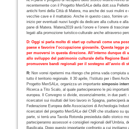
recentemente con il Progetto MenSALe della dott.ssa Pellettieri,
antichi forni della Città di Matera, ma anche dei suoi mulini e
vecchie cave e il mattatoio. Anche in questo caso, fornire un
inizio per eventuali nuovi luoghi da dedicare alla cultura e al
pane di Matera. Matera2019 avrà l’onore e l’onere di trascinar
legati alla promozione turistico-culturale anche attraverso per
D: Oggi si parla molto di start up culturali come una possi
paese e favorire l’occupazione giovanile. Questa legge po
per muoversi in questa direzione. All’interno dunque di u
allo sviluppo del patrimonio culturale della Regione Basili
promuovere bandi regionali per il sostegno all’avvio di st
R:
Non vorrei ripetermi ma ritengo che prima vada compiuta 
tutto il territorio regionale. Il 30 aprile, l’Istituto per i Beni 
Progetto MenSALe, organizza un importante
simposio inter
Ricerca a Tito Scalo, al quale parteciperanno le più importanti
europea. Il Convegno si divide, essenzialmente, in due parti: 
ricercatori sui risultati del loro lavoro in Spagna, parteciper
Federazione Europea delle Associazioni di Archeologia Industr
ricercatori del progetto MenSALe del CNR che studiano su qu
parte, si terrà una Tavola Rotonda presieduta dallo storico m
parteciperanno assessori e consiglieri regionali dell’Umbria, de
Basilicata. Dopo questo importante confronto a cui invitiamo a 