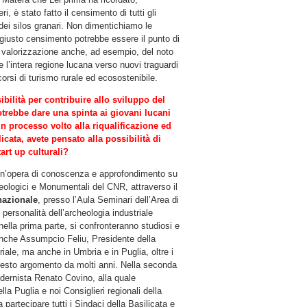
 è stato fatto il censimento di tutti gli
 dei silos granari. Non dimentichiamo le
 giusto censimento potrebbe essere il punto di
la valorizzazione anche, ad esempio, del noto
e l’intera regione lucana verso nuovi traguardi
corsi di turismo rurale ed ecosostenibile.
bilità per contribuire allo sviluppo del
trebbe dare una spinta ai giovani lucani
n processo volto alla riqualificazione ed
cata, avete pensato alla possibilità di
art up culturali?
un’opera di conoscenza e approfondimento su
Archeologici e Monumentali del CNR, attraverso il
nazionale
, presso l’Aula Seminari dell’Area di
 personalità dell’archeologia industriale
nella prima parte, si confronteranno studiosi e
à anche Assumpcio Feliu, Presidente della
iale, ma anche in Umbria e in Puglia, oltre i
esto argomento da molti anni. Nella seconda
odernista Renato Covino, alla quale
lla Puglia e noi Consiglieri regionali della
partecipare tutti i Sindaci della Basilicata e