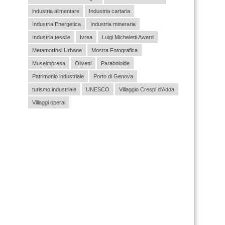
industria alimentare
Industria cartaria
Industria Energetica
Industria mineraria
Industria tessile
Ivrea
Luigi Micheletti Award
Metamorfosi Urbane
Mostra Fotografica
Museimpresa
Olivetti
Paraboloide
Patrimonio industriale
Porto di Genova
turismo industriale
UNESCO
Villaggio Crespi d'Adda
Villaggi operai