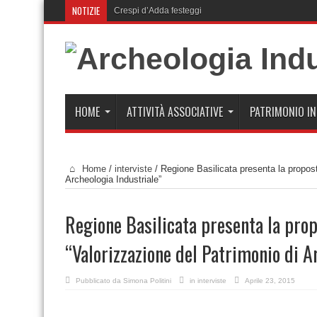
NOTIZIE
Crespi d’Adda festeggia 30 anni nel Patrimonio Une
HOME
ATTIVITÀ ASSOCIATIVE
PATRIMONIO I
Home
/
interviste
/
Regione Basilicata presenta la propost
Archeologia Industriale”
Regione Basilicata presenta la prop
“Valorizzazione del Patrimonio di A
Pubblicato da
Simona Politini
in
interviste
Aprile 23, 2015