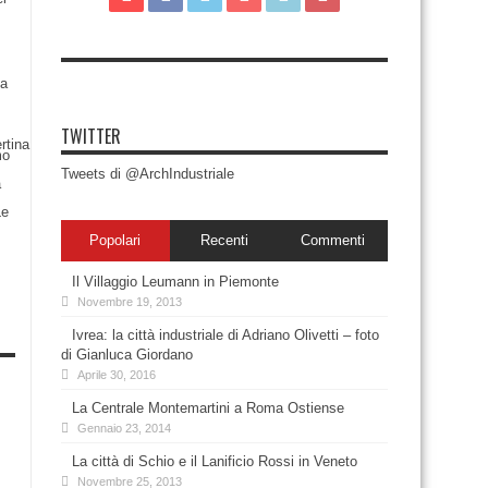
TWITTER
Tweets di @ArchIndustriale
Popolari
Recenti
Commenti
Il Villaggio Leumann in Piemonte
Novembre 19, 2013
Ivrea: la città industriale di Adriano Olivetti – foto
di Gianluca Giordano
Aprile 30, 2016
La Centrale Montemartini a Roma Ostiense
Gennaio 23, 2014
La città di Schio e il Lanificio Rossi in Veneto
Novembre 25, 2013