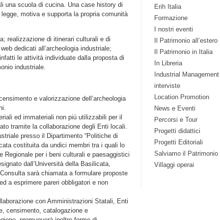
uali una scuola di cucina. Una case history di
Erih Italia
a legge, motiva e supporta la propria comunità
Formazione
I nostri eventi
 realizzazione di itinerari culturali e di
Il Patrimonio all’estero
 web dedicati all’archeologia industriale;
Il Patrimonio in Italia
atti le attività individuate dalla proposta di
In Libreria
onio industriale.
Industrial Management
interviste
Location Promotion
 censimento e valorizzazione dell’archeologia
ni.
News e Eventi
iali ed immateriali non più utilizzabili per il
Percorsi e Tour
o tramite la collaborazione degli Enti locali.
Progetti didattici
striale presso il Dipartimento “Politiche di
Progetti Editoriali
ta costituita da undici membri tra i quali lo
Salviamo il Patrimonio
e Regionale per i beni culturali e paesaggistici
ignato dall’Università della Basilicata,
Villaggi operai
 Consulta sarà chiamata a formulare proposte
 ed a esprimere pareri obbligatori e non
ollaborazione con Amministrazioni Statali, Enti
zione, censimento, catalogazione e
egione, promuoverà inoltre forme di