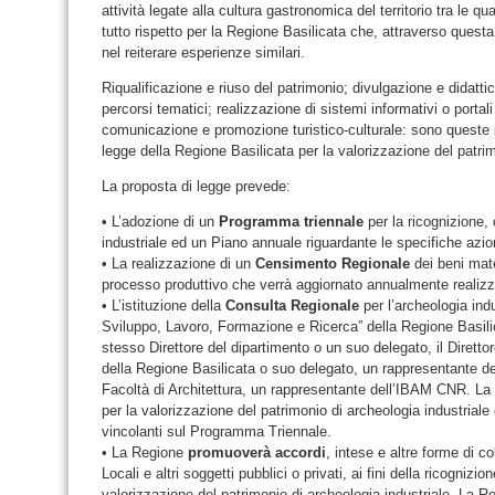
attività legate alla cultura gastronomica del territorio tra le q
tutto rispetto per la Regione Basilicata che, attraverso quest
nel reiterare esperienze similari.
Riqualificazione e riuso del patrimonio; divulgazione e didattica;
percorsi tematici; realizzazione di sistemi informativi o portali
comunicazione e promozione turistico-culturale: sono queste inf
legge della Regione Basilicata per la valorizzazione del patrim
La proposta di legge prevede:
• L’adozione di un
Programma triennale
per la ricognizione,
industriale ed un Piano annuale riguardante le specifiche azio
• La realizzazione di un
Censimento Regionale
dei beni mater
processo produttivo che verrà aggiornato annualmente realizzat
• L’istituzione della
Consulta Regionale
per l’archeologia indu
Sviluppo, Lavoro, Formazione e Ricerca” della Regione Basilica
stesso Direttore del dipartimento o un suo delegato, il Direttor
della Regione Basilicata o suo delegato, un rappresentante des
Facoltà di Architettura, un rappresentante dell’IBAM CNR. La
per la valorizzazione del patrimonio di archeologia industriale
vincolanti sul Programma Triennale.
• La Regione
promuoverà accordi
, intese e altre forme di c
Locali e altri soggetti pubblici o privati, ai fini della ricogni
valorizzazione del patrimonio di archeologia industriale. La R