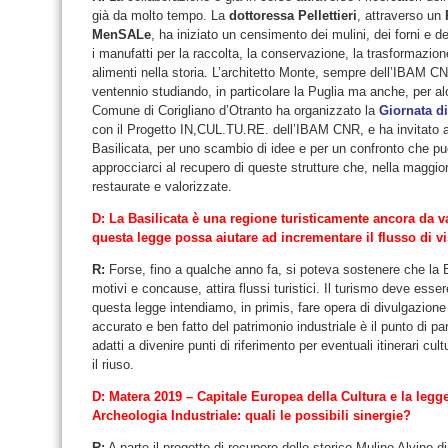
già da molto tempo. La
dottoressa Pellettieri
, attraverso un
MenSALe
, ha iniziato un censimento dei mulini, dei forni e d
i manufatti per la raccolta, la conservazione, la trasformazione
alimenti nella storia. L’architetto Monte, sempre dell’IBAM CN
ventennio studiando, in particolare la Puglia ma anche, per alcu
Comune di Corigliano d’Otranto ha organizzato la
Giornata di
con il Progetto IN,CUL.TU.RE. dell’IBAM CNR, e ha invitato an
Basilicata, per uno scambio di idee e per un confronto che pu
approcciarci al recupero di queste strutture che, nella maggio
restaurate e valorizzate.
D: La Basilicata è una regione turisticamente ancora da va
questa legge possa aiutare ad incrementare il flusso di vis
R:
Forse, fino a qualche anno fa, si poteva sostenere che la B
motivi e concause, attira flussi turistici. Il turismo deve es
questa legge intendiamo, in primis, fare opera di divulgazione 
accurato e ben fatto del patrimonio industriale è il punto di pa
adatti a divenire punti di riferimento per eventuali itinerari cultu
il riuso.
D: Matera 2019 – Capitale Europea della Cultura e la legg
Archeologia Industriale: quali le possibili sinergie?
R:
A parte il progetto di recupero dello storico Mulino Alvino d