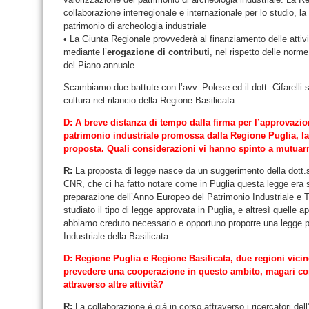
collaborazione interregionale e internazionale per lo studio, la
patrimonio di archeologia industriale
• La Giunta Regionale provvederà al finanziamento delle attiv
mediante l’
erogazione di contributi
, nel rispetto delle norme
del Piano annuale.
Scambiamo due battute con l’avv. Polese ed il dott. Cifarelli s
cultura nel rilancio della Regione Basilicata
D: A breve distanza di tempo dalla firma per l’approvazio
patrimonio industriale promossa dalla Regione Puglia, la
proposta. Quali considerazioni vi hanno spinto a mutuar
R:
La proposta di legge nasce da un suggerimento della dott.ss
CNR, che ci ha fatto notare come in Puglia questa legge era s
preparazione dell’Anno Europeo del Patrimonio Industriale e 
studiato il tipo di legge approvata in Puglia, e altresì quelle
abbiamo creduto necessario e opportuno proporre una legge pe
Industriale della Basilicata.
D: Regione Puglia e Regione Basilicata, due regioni vicin
prevedere una cooperazione in questo ambito, magari con 
attraverso altre attività?
R:
La collaborazione è già in corso attraverso i ricercatori dell