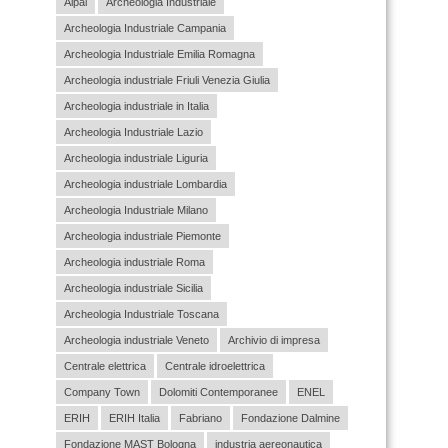
Aipai
Archeologia Industriale
Archeologia Industriale Campania
Archeologia Industriale Emilia Romagna
Archeologia industriale Friuli Venezia Giulia
Archeologia industriale in Italia
Archeologia Industriale Lazio
Archeologia industriale Liguria
Archeologia industriale Lombardia
Archeologia Industriale Milano
Archeologia industriale Piemonte
Archeologia industriale Roma
Archeologia industriale Sicilia
Archeologia Industriale Toscana
Archeologia industriale Veneto
Archivio di impresa
Centrale elettrica
Centrale idroelettrica
Company Town
Dolomiti Contemporanee
ENEL
ERIH
ERIH Italia
Fabriano
Fondazione Dalmine
Fondazione MAST Bologna
industria aereonautica