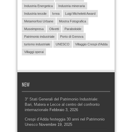
Industria Energetica
Industria mineraria
Industria tessile
Ivrea
Luigi Micheletti Award
Metamorfosi Urbane
Mostra Fotografica
Museimpresa
Olivetti
Paraboloide
Patrimonio industriale
Porto di Genova
turismo industriale
UNESCO
Villaggio Crespi d'Adda
Villaggi operai
NEW
3° Stati Generali del Patrimonio Industriale:
Bari, Matera e Lecce al centro del confronto
internazionale
Febbraio 3, 2026
Crespi d’Adda festeggia 30 anni nel Patrimonio
Unesco
Novembre 19, 2025