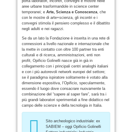
porta laboratori, incontri, convegni e mostre nelle
aree urbane trasformandole in science center
temporanei; e
Arte, Scienza e Conoscenza
, che
con le mostre di arte+scienza, gli incontri e i
convegni stimola il pensiero complesso e il dibattito
negli adulti e nei ragazzi.
Se da un lato la Fondazione è inserita in una rete di
connessioni a livello nazionale e internazionale che
la mette in contatto con oltre 100 partner tra enti
culturali e di ricerca, amministrazioni, enti non
profit, Opificio Golinelli nasce già in già in
collegamento con i principali centri analoghi italiani
e con i più autorevoli network europei del settore;
se il paradigma ispiratore solitamente è votato alla
dimensione espositiva, l’Opificio, specularmente,
essendo il luogo dove consacrare nuovamente la
combinazione del “sapere al saper fare”, sarà tra i
più grandi laboratori sperimentali a fine didattico nel
campo delle scienze e della tecnologia in Italia.
Sito archeologico industriale: ex
SABIEM – oggi Opificio Golinelli