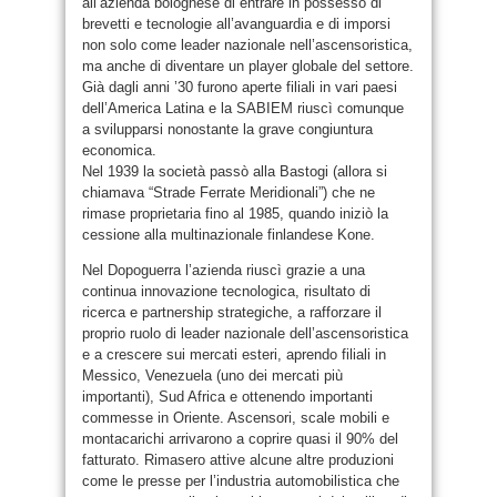
all’azienda bolognese di entrare in possesso di
brevetti e tecnologie all’avanguardia e di imporsi
non solo come leader nazionale nell’ascensoristica,
ma anche di diventare un player globale del settore.
Già dagli anni ’30 furono aperte filiali in vari paesi
dell’America Latina e la SABIEM riuscì comunque
a svilupparsi nonostante la grave congiuntura
economica.
Nel 1939 la società passò alla Bastogi (allora si
chiamava “Strade Ferrate Meridionali”) che ne
rimase proprietaria fino al 1985, quando iniziò la
cessione alla multinazionale finlandese Kone.
Nel Dopoguerra l’azienda riuscì grazie a una
continua innovazione tecnologica, risultato di
ricerca e partnership strategiche, a rafforzare il
proprio ruolo di leader nazionale dell’ascensoristica
e a crescere sui mercati esteri, aprendo filiali in
Messico, Venezuela (uno dei mercati più
importanti), Sud Africa e ottenendo importanti
commesse in Oriente. Ascensori, scale mobili e
montacarichi arrivarono a coprire quasi il 90% del
fatturato. Rimasero attive alcune altre produzioni
come le presse per l’industria automobilistica che