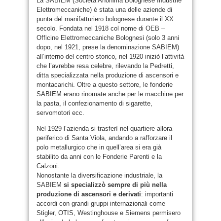
La SABIEM (Società Anonima Bolognese Industrie
Elettromeccaniche) è stata una delle aziende di
punta del manifatturiero bolognese durante il XX
secolo. Fondata nel 1918 col nome di OEB –
Officine Elettromeccaniche Bolognesi (solo 3 anni
dopo, nel 1921, prese la denominazione SABIEM)
all’interno del centro storico, nel 1920 iniziò l’attività
che l’avrebbe resa celebre, rilevando la Pedretti,
ditta specializzata nella produzione di ascensori e
montacarichi. Oltre a questo settore, le fonderie
SABIEM erano rinomate anche per le macchine per
la pasta, il confezionamento di sigarette,
servomotori ecc.
Nel 1929 l’azienda si trasferì nel quartiere allora
periferico di Santa Viola, andando a rafforzare il
polo metallurgico che in quell’area si era già
stabilito da anni con le Fonderie Parenti e la
Calzoni.
Nonostante la diversificazione industriale, la
SABIEM
si specializzò sempre di più nella
produzione di ascensori e derivati
: importanti
accordi con grandi gruppi internazionali come
Stigler, OTIS, Westinghouse e Siemens permisero