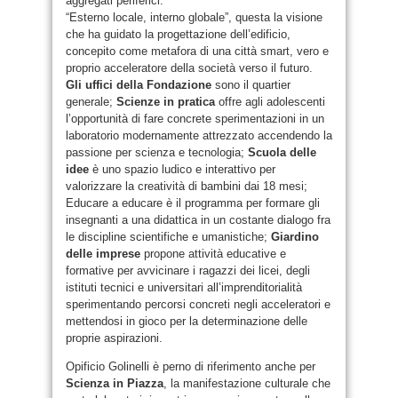
aggregati periferici.
“Esterno locale, interno globale”, questa la visione
che ha guidato la progettazione dell’edificio,
concepito come metafora di una città smart, vero e
proprio acceleratore della società verso il futuro.
Gli uffici della Fondazione
sono il quartier
generale;
Scienze in pratica
offre agli adolescenti
l’opportunità di fare concrete sperimentazioni in un
laboratorio modernamente attrezzato accendendo la
passione per scienza e tecnologia;
Scuola delle
idee
è uno spazio ludico e interattivo per
valorizzare la creatività di bambini dai 18 mesi;
Educare a educare è il programma per formare gli
insegnanti a una didattica in un costante dialogo fra
le discipline scientifiche e umanistiche;
Giardino
delle imprese
propone attività educative e
formative per avvicinare i ragazzi dei licei, degli
istituti tecnici e universitari all’imprenditorialità
sperimentando percorsi concreti negli acceleratori e
mettendosi in gioco per la determinazione delle
proprie aspirazioni.
Opificio Golinelli è perno di riferimento anche per
Scienza in Piazza
, la manifestazione culturale che