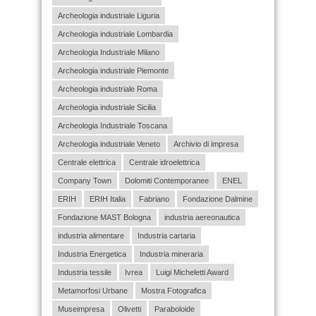
Archeologia industriale Liguria
Archeologia industriale Lombardia
Archeologia Industriale Milano
Archeologia industriale Piemonte
Archeologia industriale Roma
Archeologia industriale Sicilia
Archeologia Industriale Toscana
Archeologia industriale Veneto
Archivio di impresa
Centrale elettrica
Centrale idroelettrica
Company Town
Dolomiti Contemporanee
ENEL
ERIH
ERIH Italia
Fabriano
Fondazione Dalmine
Fondazione MAST Bologna
industria aereonautica
industria alimentare
Industria cartaria
Industria Energetica
Industria mineraria
Industria tessile
Ivrea
Luigi Micheletti Award
Metamorfosi Urbane
Mostra Fotografica
Museimpresa
Olivetti
Paraboloide