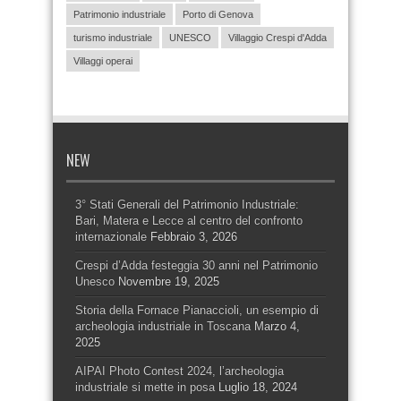
Patrimonio industriale
Porto di Genova
turismo industriale
UNESCO
Villaggio Crespi d'Adda
Villaggi operai
NEW
3° Stati Generali del Patrimonio Industriale:
Bari, Matera e Lecce al centro del confronto
internazionale
Febbraio 3, 2026
Crespi d’Adda festeggia 30 anni nel Patrimonio
Unesco
Novembre 19, 2025
Storia della Fornace Pianaccioli, un esempio di
archeologia industriale in Toscana
Marzo 4,
2025
AIPAI Photo Contest 2024, l’archeologia
industriale si mette in posa
Luglio 18, 2024