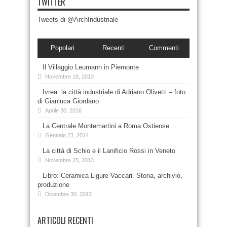
TWITTER
Tweets di @ArchIndustriale
Popolari
Recenti
Commenti
Il Villaggio Leumann in Piemonte
Novembre 19, 2013
Ivrea: la città industriale di Adriano Olivetti – foto
di Gianluca Giordano
Aprile 30, 2016
La Centrale Montemartini a Roma Ostiense
Gennaio 23, 2014
La città di Schio e il Lanificio Rossi in Veneto
Novembre 25, 2013
Libro: Ceramica Ligure Vaccari. Storia, archivio,
produzione
Dicembre 30, 2013
ARTICOLI RECENTI