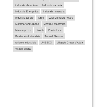
industria alimentare
Industria cartaria
Industria Energetica
Industria mineraria
Industria tessile
Ivrea
Luigi Micheletti Award
Metamorfosi Urbane
Mostra Fotografica
Museimpresa
Olivetti
Paraboloide
Patrimonio industriale
Porto di Genova
turismo industriale
UNESCO
Villaggio Crespi d'Adda
Villaggi operai