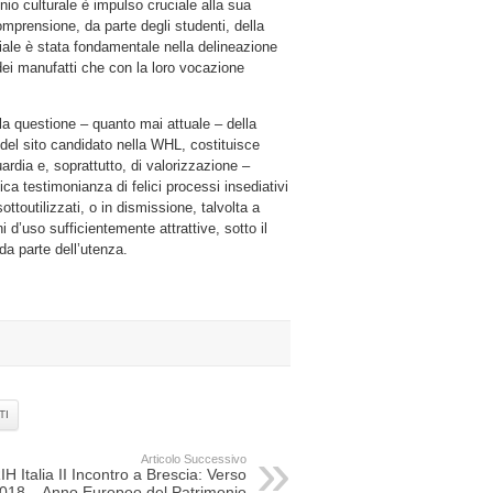
nio culturale è impulso cruciale alla sua
mprensione, da parte degli studenti, della
riale è stata fondamentale nella delineazione
i dei manufatti che con la loro vocazione
 la questione – quanto mai attuale – della
 del sito candidato nella WHL, costituisce
uardia e, soprattutto, di valorizzazione –
ica testimonianza di felici processi insediativi
ottoutilizzati, o in dismissione, talvolta a
 d’uso sufficientemente attrattive, sotto il
da parte dell’utenza.
TI
Articolo Successivo
IH Italia II Incontro a Brescia: Verso
 2018 – Anno Europeo del Patrimonio