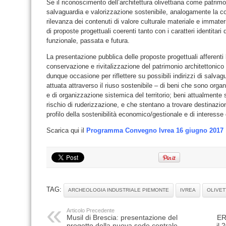
Se il riconoscimento dell’architettura olivettiana come patrimo
salvaguardia e valorizzazione sostenibile, analogamente la co
rilevanza dei contenuti di valore culturale materiale e immate
di proposte progettuali coerenti tanto con i caratteri identitar
funzionale, passata e futura.
La presentazione pubblica delle proposte progettuali afferenti
conservazione e rivitalizzazione del patrimonio architettonico
dunque occasione per riflettere su possibili indirizzi di salvag
attuata attraverso il riuso sostenibile – di beni che sono organ
e di organizzazione sistemica del territorio; beni attualmente s
rischio di ruderizzazione, e che stentano a trovare destinazioni
profilo della sostenibilità economico/gestionale e di interesse 
Scarica qui il
Programma Convegno Ivrea 16 giugno 2017
TAG:
ARCHEOLOGIA INDUSTRIALE PIEMONTE
IVREA
OLIVET
Articolo Precedente
Musil di Brescia: presentazione del
ER
progetto della nuova sede centrale
il