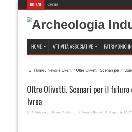
NOTIZIE
Crespi d’Adda festeggia 30 an
HOME
ATTIVITÀ ASSOCIATIVE
PATRIMONIO I
Home
/
News e Eventi
/
Oltre Olivetti. Scenari per il fut
Oltre Olivetti. Scenari per il futur
Ivrea
Pubblicato da
Simona Politini
in
News e Eventi
Giugno 9, 2017