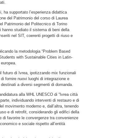
ati.
vi, ha supportato l’esperienza didattica
ione del Patrimonio del corso di Laurea
del Patrimonio del Politecnico di Torino
i hanno studiato il sistema di beni della
seriti nel SIT, coerenti progetti di riuso e
applicando la metodologia “Problem Based
Students with Sustainable Cities in Latin-
 europea.
il futuro di Ivrea, ipotizzando mix funzionali
a di fornire nuovi luoghi di integrazione e
 destinati a diversi segmenti di domanda.
 Candidatura alla WHL UNESCO di “Ivrea città
parte, individuando interventi di restauro e di
i del movimento moderno e, dall’altra, tenendo
uso e di retrofit, considerando gli edifici della
ne di favorire le convergenze tra convenienze
economico e sociale rispetto all’entità