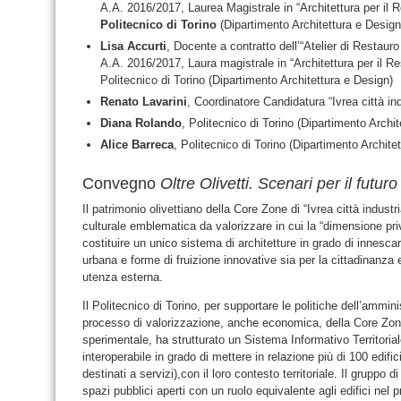
A.A. 2016/2017, Laurea Magistrale in “Architettura per il R
Politecnico di Torino
(Dipartimento Architettura e Design
Lisa Accurti
, Docente a contratto dell’“Atelier di Restaur
A.A. 2016/2017, Laura magistrale in “Architettura per il Re
Politecnico di Torino (Dipartimento Architettura e Design)
Renato Lavarini
, Coordinatore Candidatura “Ivrea città 
Diana Rolando
, Politecnico di Torino (Dipartimento Archi
Alice Barreca
, Politecnico di Torino (Dipartimento Archite
Convegno
Oltre Olivetti. Scenari per il futuro
Il patrimonio olivettiano della Core Zone di “Ivrea città indust
culturale emblematica da valorizzare in cui la “dimensione pri
costituire un unico sistema di architetture in grado di innescar
urbana e forme di fruizione innovative sia per la cittadinanza e
utenza esterna.
Il Politecnico di Torino, per supportare le politiche dell’amm
processo di valorizzazione, anche economica, della Core Zon
sperimentale, ha strutturato un Sistema Informativo Territori
interoperabile in grado di mettere in relazione più di 100 edifici (
destinati a servizi),con il loro contesto territoriale. Il gruppo d
spazi pubblici aperti con un ruolo equivalente agli edifici nel 