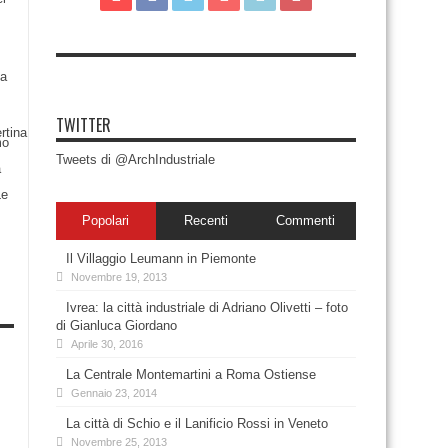
TWITTER
Tweets di @ArchIndustriale
Popolari
Recenti
Commenti
Il Villaggio Leumann in Piemonte
Novembre 19, 2013
Ivrea: la città industriale di Adriano Olivetti – foto
di Gianluca Giordano
Aprile 30, 2016
La Centrale Montemartini a Roma Ostiense
Gennaio 23, 2014
La città di Schio e il Lanificio Rossi in Veneto
Novembre 25, 2013