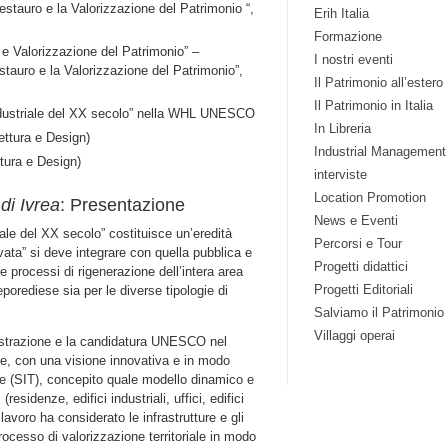
estauro e la Valorizzazione del Patrimonio “,
Erih Italia
Formazione
o e Valorizzazione del Patrimonio” –
I nostri eventi
stauro e la Valorizzazione del Patrimonio”,
Il Patrimonio all’estero
Il Patrimonio in Italia
industriale del XX secolo” nella WHL UNESCO
In Libreria
tettura e Design)
Industrial Management
ttura e Design)
interviste
Location Promotion
 di Ivrea
: Presentazione
News e Eventi
riale del XX secolo” costituisce un’eredità
Percorsi e Tour
vata” si deve integrare con quella pubblica e
Progetti didattici
e processi di rigenerazione dell’intera area
Progetti Editoriali
porediese sia per le diverse tipologie di
Salviamo il Patrimonio
Villaggi operai
inistrazione e la candidatura UNESCO nel
e, con una visione innovativa e in modo
ale (SIT), concepito quale modello dinamico e
residenze, edifici industriali, uffici, edifici
i lavoro ha considerato le infrastrutture e gli
processo di valorizzazione territoriale in modo