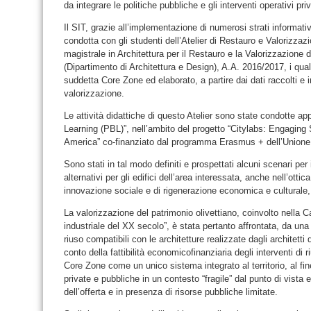
da integrare le politiche pubbliche e gli interventi operativi priv
Il SIT, grazie all’implementazione di numerosi strati informati
condotta con gli studenti dell’Atelier di Restauro e Valorizzaz
magistrale in Architettura per il Restauro e la Valorizzazione 
(Dipartimento di Architettura e Design), A.A. 2016/2017, i qual
suddetta Core Zone ed elaborato, a partire dai dati raccolti e in
valorizzazione.
Le attività didattiche di questo Atelier sono state condotte 
Learning (PBL)”, nell’ambito del progetto “Citylabs: Engaging 
America” co-finanziato dal programma Erasmus + dell’Unione
Sono stati in tal modo definiti e prospettati alcuni scenari per 
alternativi per gli edifici dell’area interessata, anche nell’ottic
innovazione sociale e di rigenerazione economica e culturale,
La valorizzazione del patrimonio olivettiano, coinvolto nella
industriale del XX secolo”, è stata pertanto affrontata, da una 
riuso compatibili con le architetture realizzate dagli architett
conto della fattibilità economicofinanziaria degli interventi di ri
Core Zone come un unico sistema integrato al territorio, al fi
private e pubbliche in un contesto “fragile” dal punto di vista 
dell’offerta e in presenza di risorse pubbliche limitate.