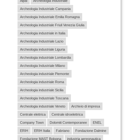
Aipai
Archeologia Industriale
Archeologia Industriale Campania
Archeologia Industriale Emilia Romagna
Archeologia industriale Friuli Venezia Giulia
Archeologia industriale in Italia
Archeologia Industriale Lazio
Archeologia industriale Liguria
Archeologia industriale Lombardia
Archeologia Industriale Milano
Archeologia industriale Piemonte
Archeologia industriale Roma
Archeologia industriale Sicilia
Archeologia Industriale Toscana
Archeologia industriale Veneto
Archivio di impresa
Centrale elettrica
Centrale idroelettrica
Company Town
Dolomiti Contemporanee
ENEL
ERIH
ERIH Italia
Fabriano
Fondazione Dalmine
Fondazione MAST Bologna
industria aereonautica