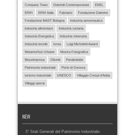
Company Town
Dolomiti Contemporanee
ENEL
ERIH
ERIH Italia
Fabriano
Fondazione Dalmine
Fondazione MAST Bologna
industria aereonautica
industria alimentare
Industria cartaria
Industria Energetica
Industria mineraria
Industria tessile
Ivrea
Luigi Micheletti Award
Metamorfosi Urbane
Mostra Fotografica
Museimpresa
Olivetti
Paraboloide
Patrimonio industriale
Porto di Genova
turismo industriale
UNESCO
Villaggio Crespi d'Adda
Villaggi operai
NEW
3° Stati Generali del Patrimonio Industriale: